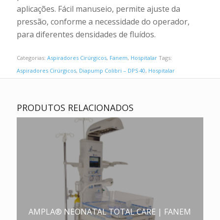
aplicações. Fácil manuseio, permite ajuste da
pressão, conforme a necessidade do operador,
para diferentes densidades de fluídos.
Categorias:
Aspiradores Cirúrgicos
,
Fanem
,
Hospitalar
Tags:
Aspiradores Cirúrgicos
,
Diapump Colibri – DPS 40
,
Hospitalar
PRODUTOS RELACIONADOS
AMPLA® NEONATAL TOTAL CARE | FANEM