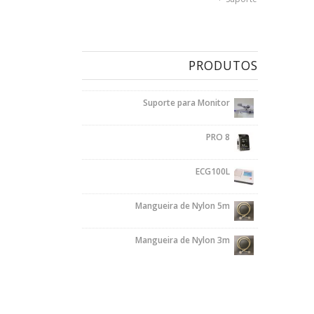
PRODUTOS
Suporte para Monitor
PRO 8
ECG100L
Mangueira de Nylon 5m
Mangueira de Nylon 3m