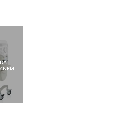
IDA
FANEM