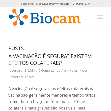
Telefone: (019) 3272-8000 Whatsapp: (19) 99978-9771
POSTS
A VACINAÇÃO É SEGURA? EXISTEM
EFEITOS COLATERAIS?
/
/
/
fevereiro 18, 2021
0 Comentários
em
News
por
Comercial Biocam
A vacinação é segura e os efeitos colaterais da
vacina são geralmente menores e temporários,
como dor no braço ou febre baixa. Efeitos
colaterais mais graves são possíveis, mas