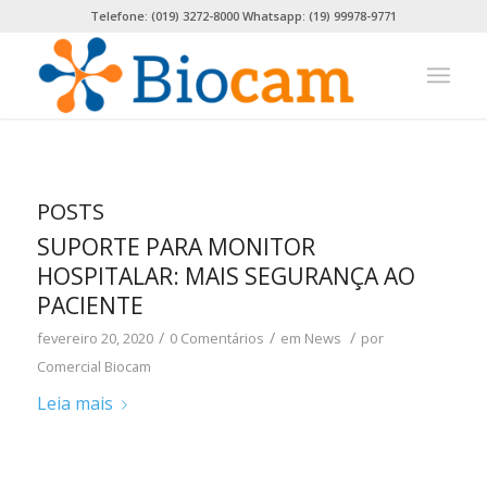
Telefone: (019) 3272-8000 Whatsapp: (19) 99978-9771
POSTS
SUPORTE PARA MONITOR
HOSPITALAR: MAIS SEGURANÇA AO
PACIENTE
/
/
/
fevereiro 20, 2020
0 Comentários
em
News
por
Comercial Biocam
Leia mais